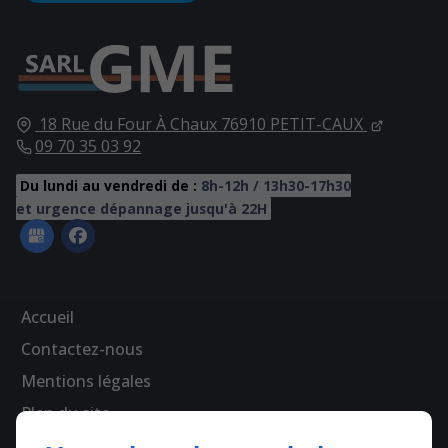
18 Rue du Four À Chaux
76910
PETIT-CAUX
09 70 35 03 92
Du lundi au vendredi de :
8h-12h / 13h30-17h30
et urgence dépannage jusqu'à 22H
Accueil
Contactez-nous
Mentions légales
Plan du site